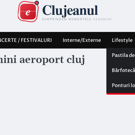
CERTE / FESTIVALURI
Interne/Externe
Lifestyle
Pastila d
hini aeroport cluj
Bârfotec
Ponturi l