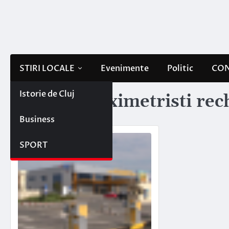
Skip
to
content
STIRI LOCALE
Evenimente
Politic
CON
Istorie de Cluj
Etichetă:
taximetristi rec
Business
SPORT