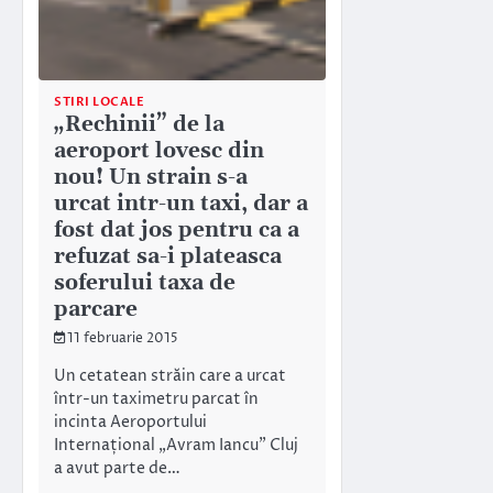
STIRI LOCALE
„Rechinii” de la
aeroport lovesc din
nou! Un strain s-a
urcat intr-un taxi, dar a
fost dat jos pentru ca a
refuzat sa-i plateasca
soferului taxa de
parcare
11 februarie 2015
Un cetatean străin care a urcat
într-un taximetru parcat în
incinta Aeroportului
Internațional „Avram Iancu” Cluj
a avut parte de…