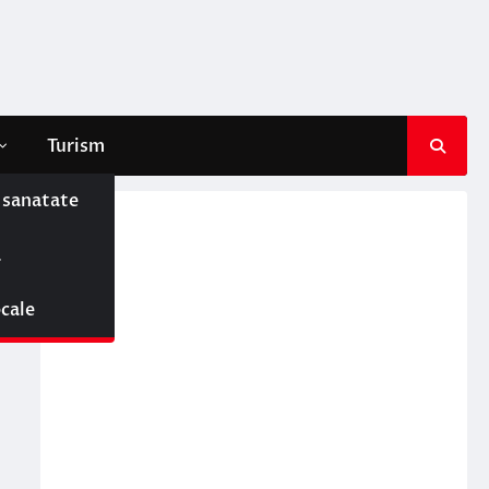
Turism
e sanatate
ă
ocale