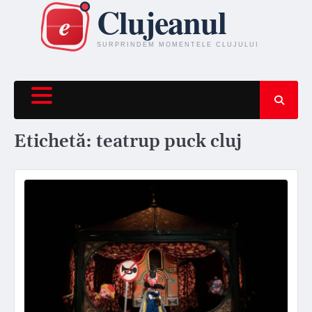
Skip
to
content
Etichetă:
teatrup puck cluj