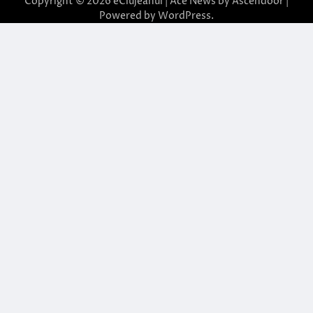
Copyright © 2026
eClujeanul
| Ace News by
Ascendoor
|
Powered by
WordPress
.