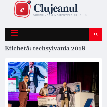
Skip
to
content
Etichetă:
techsylvania 2018