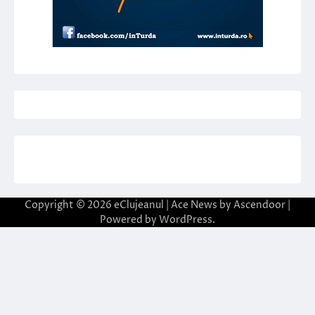
Copyright © 2026
eClujeanul
| Ace News by
Ascendoor
|
Powered by
WordPress
.