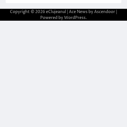
Copyright © 2026
eClujeanul
| Ace News by
Ascendoor
|
Powered by
WordPress
.