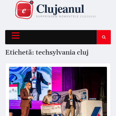
Skip
to
content
Etichetă:
techsylvania cluj