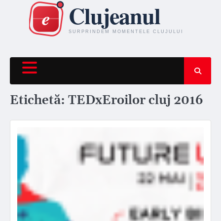
Skip
to
content
Etichetă:
TEDxEroilor cluj 2016