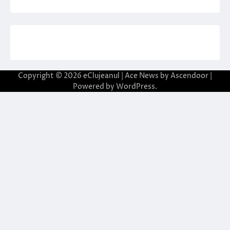
Copyright © 2026
eClujeanul
| Ace News by
Ascendoor
|
Powered by
WordPress
.