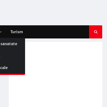
Turism
e sanatate
ă
ocale