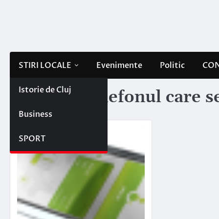
Skip
to
content
STIRI LOCALE
Evenimente
Politic
CON
Istorie de Cluj
Etichetă:
telefonul care s
Business
SPORT