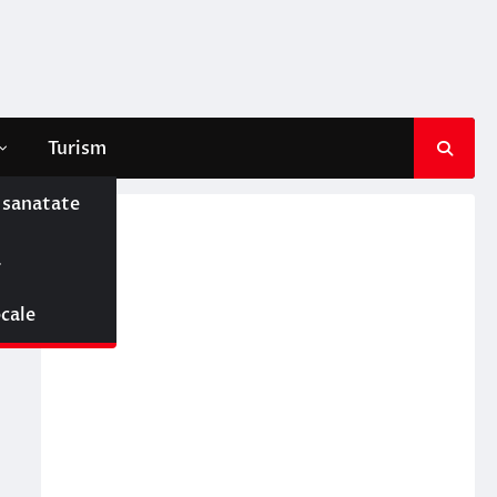
Turism
e sanatate
ă
ocale