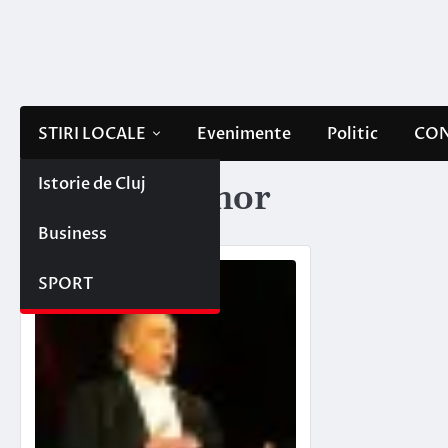
Skip
to
content
STIRI LOCALE
Evenimente
Politic
CON
Istorie de Cluj
Etichetă:
tenor
Business
SPORT