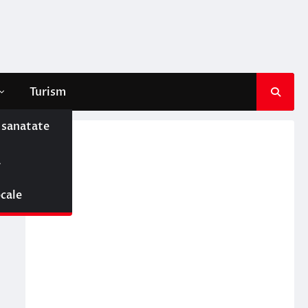
Turism
e sanatate
ă
ocale