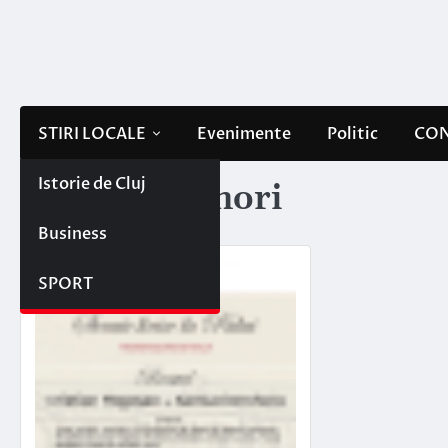
Skip
to
content
STIRI LOCALE
Evenimente
Politic
CON
Istorie de Cluj
Etichetă:
tenori
Business
SPORT