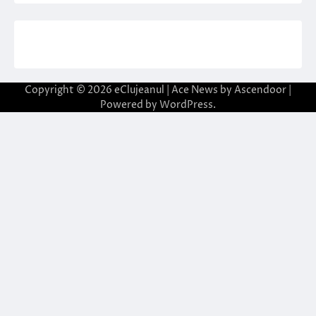
Copyright © 2026
eClujeanul
| Ace News by
Ascendoor
|
Powered by
WordPress
.