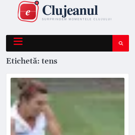
Skip
to
content
Etichetă:
tens