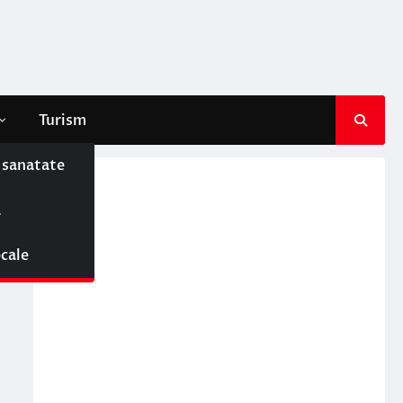
Turism
e sanatate
ă
ocale