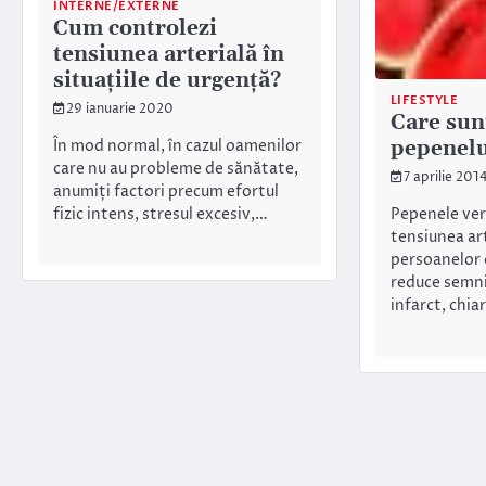
INTERNE/EXTERNE
Cum controlezi
tensiunea arterială în
situațiile de urgență?
LIFESTYLE
29 ianuarie 2020
Care sunt
pepenelu
În mod normal, în cazul oamenilor
care nu au probleme de sănătate,
7 aprilie 201
anumiți factori precum efortul
fizic intens, stresul excesiv,…
Pepenele ve
tensiunea art
persoanelor 
reduce semnif
infarct, chia