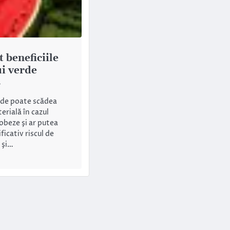
 beneficiile
i verde
4
rde poate scădea
erială în cazul
obeze şi ar putea
icativ riscul de
r şi…