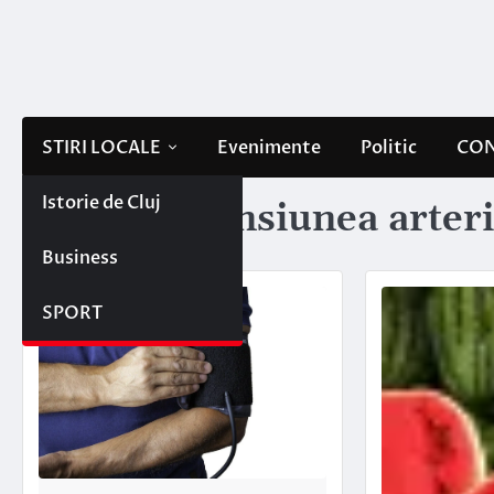
Skip
to
content
STIRI LOCALE
Evenimente
Politic
CON
Istorie de Cluj
Etichetă:
tensiunea arteri
Business
SPORT