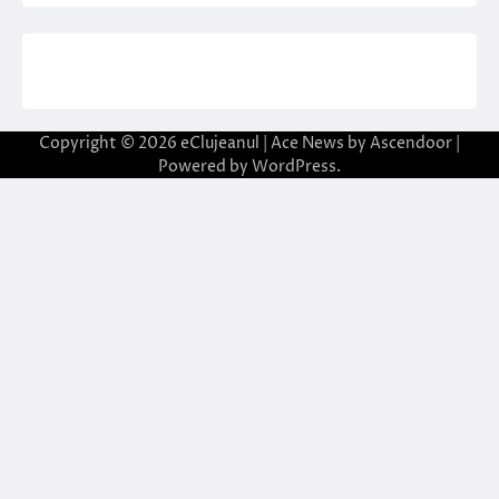
Copyright © 2026
eClujeanul
| Ace News by
Ascendoor
|
Powered by
WordPress
.