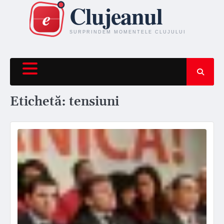
Skip
to
content
Etichetă:
tensiuni