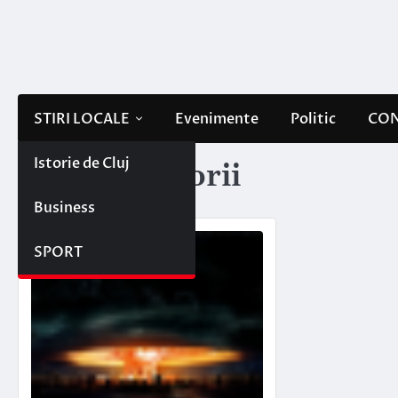
Skip
to
content
STIRI LOCALE
Evenimente
Politic
CON
Istorie de Cluj
Etichetă:
teorii
Business
SPORT