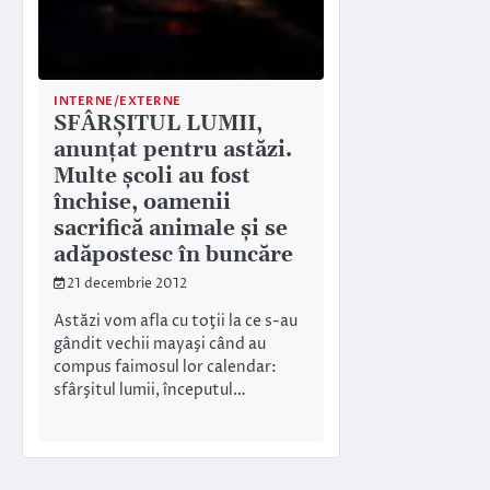
INTERNE/EXTERNE
SFÂRŞITUL LUMII,
anunţat pentru astăzi.
Multe şcoli au fost
închise, oamenii
sacrifică animale şi se
adăpostesc în buncăre
21 decembrie 2012
Astăzi vom afla cu toţii la ce s-au
gândit vechii mayaşi când au
compus faimosul lor calendar:
sfârşitul lumii, începutul…