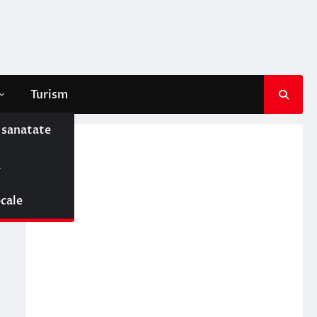
Turism
e sanatate
ă
ocale