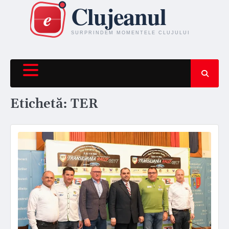
Skip
to
content
Etichetă:
TER