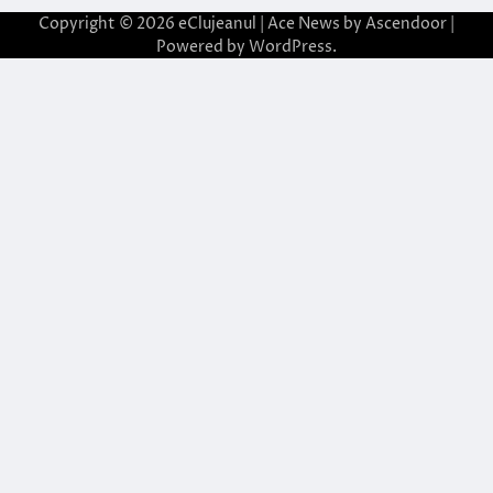
Copyright © 2026
eClujeanul
| Ace News by
Ascendoor
|
Powered by
WordPress
.