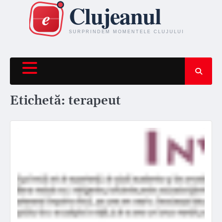
Skip
to
content
Etichetă:
terapeut