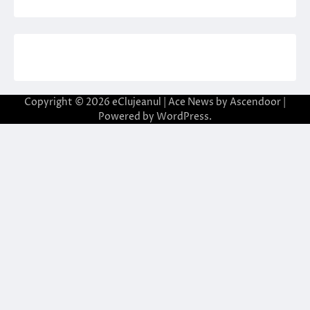
Copyright © 2026
eClujeanul
| Ace News by
Ascendoor
|
Powered by
WordPress
.