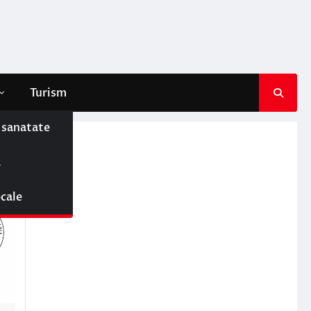
Turism
e sanatate
ă
ocale