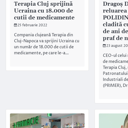
Terapia Cluj sprijină
Dragoș D
Ucraina cu 18.000 de
reluarea
cutii de medicamente
POLIDIN
cladită 
25 februarie 2022
de ani de
Compania clujeană Terapia din
praf de 
Cluj-Napoca va sprijini Ucraina cu
23 august 2
un număr de 18.000 de cutii de
medicamente, pe care le-a…
CEO-ul celui
de medicame
Terapia Cluj,
Patronatului
Industriali 
(PRIMER), D