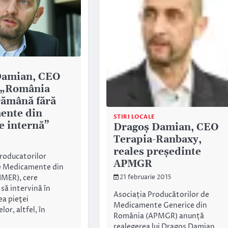
Damian, CEO
 „România
 rămână fără
ente din
STIRI LOCALE
e internă”
Dragoș Damian, CEO
Terapia-Ranbaxy,
reales președinte
roducatorilor
APMGR
de Medicamente din
IMER), cere
21 februarie 2015
 să intervină în
Asociația Producătorilor de
a pieţei
Medicamente Generice din
or, altfel, în
România (APMGR) anunță
realegerea lui Dragoș Damian,