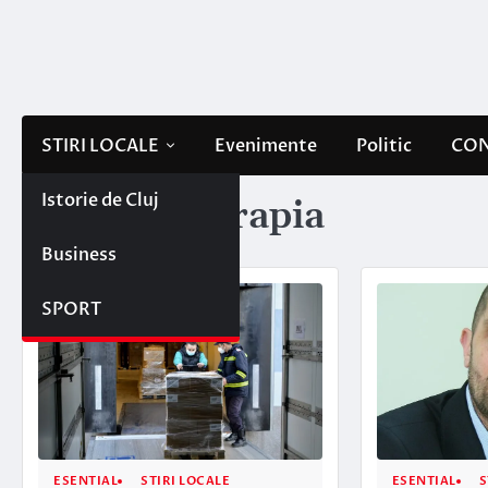
Skip
to
content
STIRI LOCALE
Evenimente
Politic
CON
Istorie de Cluj
Etichetă:
terapia
Business
SPORT
ESENTIAL
STIRI LOCALE
ESENTIAL
S