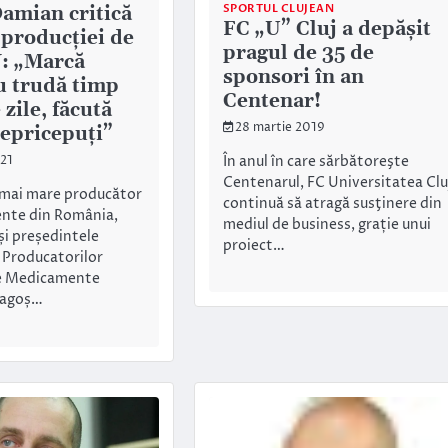
SPORTUL CLUJEAN
amian critică
FC „U” Cluj a depășit
 producției de
pragul de 35 de
: „Marcă
sponsori în an
cu trudă timp
Centenar!
 zile, făcută
28 martie 2019
nepricepuți”
În anul în care sărbătoreşte
021
Centenarul, FC Universitatea Clu
 mai mare producător
continuă să atragă susţinere din
nte din România,
mediul de business, grație unui
 și președintele
proiect…
 Producatorilor
de Medicamente
ragoș…