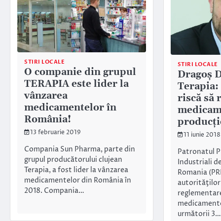
STIRI LOCALE
STIRI LOCALE
O companie din grupul
Dragoș 
TERAPIA este lider la
Terapia:
vânzarea
riscă să
medicamentelor în
medicam
România!
producţi
13 februarie 2019
11 iunie 2018
Compania Sun Pharma, parte din
Patronatul P
grupul producătorului clujean
Industriali 
Terapia, a fost lider la vânzarea
Romania (PR
medicamentelor din România în
autorităţilor
2018. Compania…
reglementare
medicamentel
următorii 3…