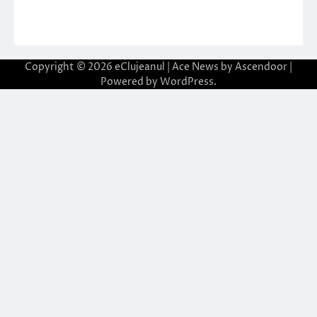
Copyright © 2026
eClujeanul
| Ace News by
Ascendoor
|
Powered by
WordPress
.