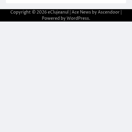
Copyright © 2026
eClujeanul
| Ace News by
Ascendoor
|
Powered by
WordPress
.