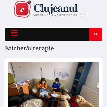
Skip
to
content
Etichetă:
terapie