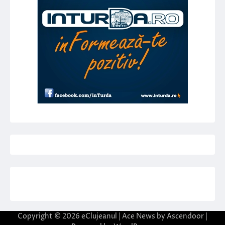
Copyright © 2026
eClujeanul
| Ace News by
Ascendoor
|