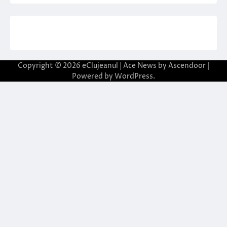
Copyright © 2026
eClujeanul
| Ace News by
Ascendoor
|
Powered by
WordPress
.