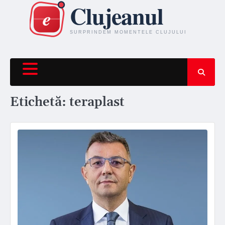
Skip
to
content
Etichetă:
teraplast