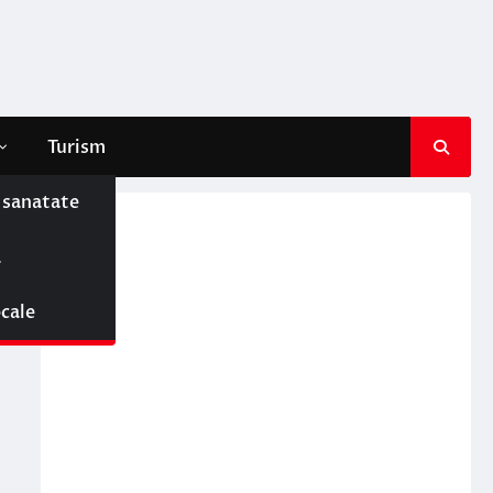
Turism
e sanatate
ă
ocale