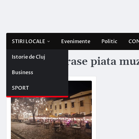
Skip
to
content
STIRI LOCALE
Evenimente
Politic
CON
Istorie de Cluj
Etichetă:
terase piata mu
Business
SPORT