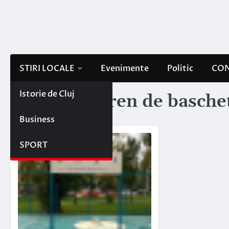
Skip
to
content
STIRI LOCALE
Evenimente
Politic
CON
Istorie de Cluj
Etichetă:
teren de baschet
Business
SPORT