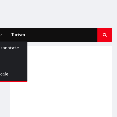
Turism
e sanatate
ă
ocale