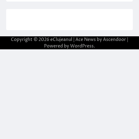
Copyright © 2026
eClujeanul
| Ace News by
Ascendoor
|
Powered by
WordPress
.