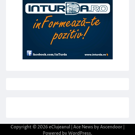
Copyright © 2026
eClujeanul
| Ace News by
Ascendoor
|
Powered by
WordPress
.