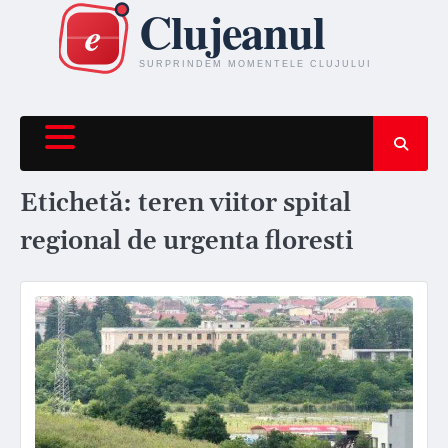
Skip
to
content
Etichetă:
teren viitor spital
regional de urgenta floresti