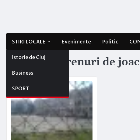
Skip
to
content
STIRI LOCALE
Evenimente
Politic
CON
Istorie de Cluj
Etichetă:
terenuri de joa
Business
SPORT