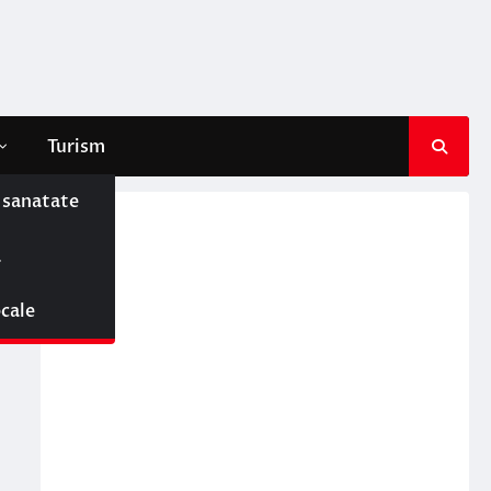
Turism
e sanatate
ă
ocale