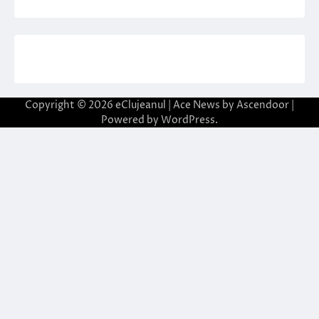
Copyright © 2026
eClujeanul
| Ace News by
Ascendoor
|
Powered by
WordPress
.