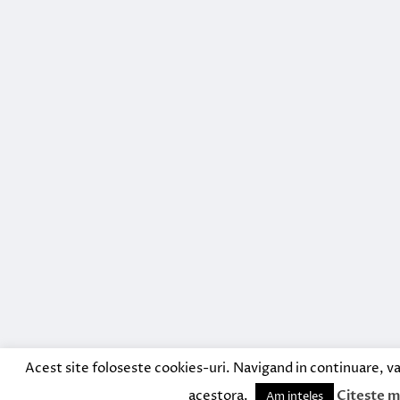
Acest site foloseste cookies-uri. Navigand in continuare, va
acestora.
Citeste m
Am inteles