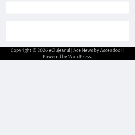
Copyright © 2026
eClujeanul
| Ace News by
Ascendoor
|
Powered by
WordPress
.