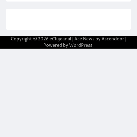
Copyright © 2026
eClujeanul
| Ace News by
Ascendoor
|
Powered by
WordPress
.