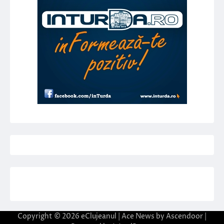
Copyright © 2026
eClujeanul
| Ace News by
Ascendoor
|