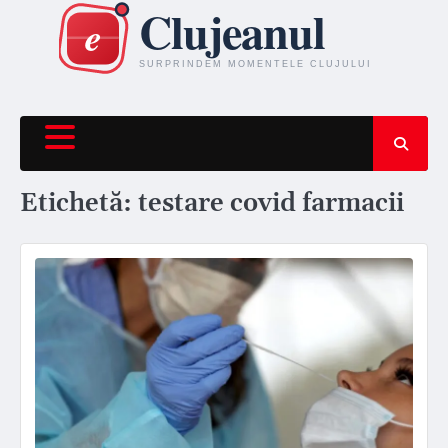
Skip
to
content
Etichetă:
testare covid farmacii