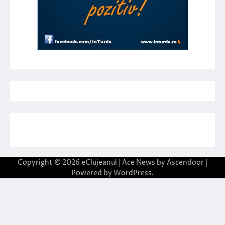
Copyright © 2026
eClujeanul
| Ace News by
Ascendoor
|
Powered by
WordPress
.