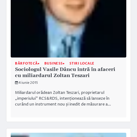
BÂRFOTECĂ
BUSINESS
STIRI LOCALE
Sociologul Vasile Dâncu intră în afaceri
cu miliardarul Zoltan Teszari
4 iunie 2015
Miliardarul orădean Zoltan Teszari, proprietarul
„imperiului” RCS&RDS, intenționează să lanseze în
curând un instrument nou și inedit de măsurare a…