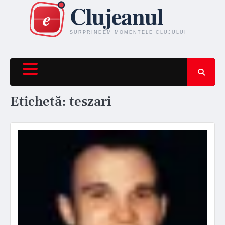
Skip
to
content
Etichetă:
teszari