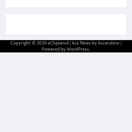
Copyright © 2026
eClujeanul
| Ace News by
Ascendoor
|
Powered by
WordPress
.