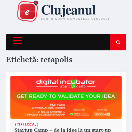
Skip
to
content
Etichetă:
tetapolis
STIRI LOCALE
Startup Camp – de la idee la un start-up