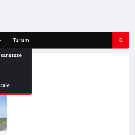
Turism
e sanatate
ă
ocale