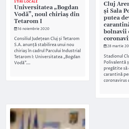
STIRI LOCALE
Cluj Are
Universitatea „Bogdan
și Sala P
Vodă”, noul chiriaș din
putea de
Tetarom I
carantin
16 noiembrie 2020
bolnavii
coronavi
Consiliul Județean Cluj și Tetarom
S.A. anunță stabilirea unui nou
28 martie 2
chiriaș în cadrul Parcului Industrial
Stadionul Clu
Tetarom I: Universitatea „Bogdan
Polivalentă ș
Vodă”.…
pregătite să
carantină pe
coronavirus