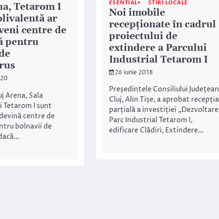
ESENTIAL
STIRI LOCALE
na, Tetarom I
Noi imobile
olivalentă ar
recepționate în cadrul
veni centre de
proiectului de
ă pentru
extindere a Parcului
 de
Industrial Tetarom I
rus
26 iunie 2018
020
Președintele Consiliului Județean
j Arena, Sala
Cluj, Alin Tișe, a aprobat recepția
i Tetarom I sunt
parțială a investiției „Dezvoltare
 devină centre de
Parc Industrial Tetarom I,
ntru bolnavii de
edificare Clădiri, Extindere…
 dacă…