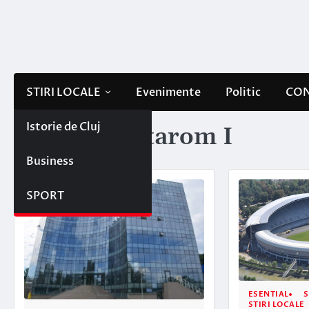
Skip
to
content
STIRI LOCALE
Evenimente
Politic
CON
Istorie de Cluj
Etichetă:
tetarom I
Business
SPORT
ESENTIAL
S
STIRI LOCALE