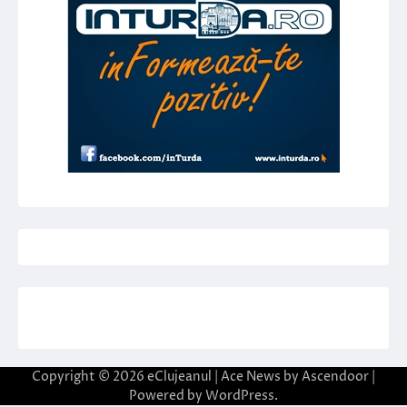
Copyright © 2026
eClujeanul
| Ace News by
Ascendoor
|
Powered by
WordPress
.