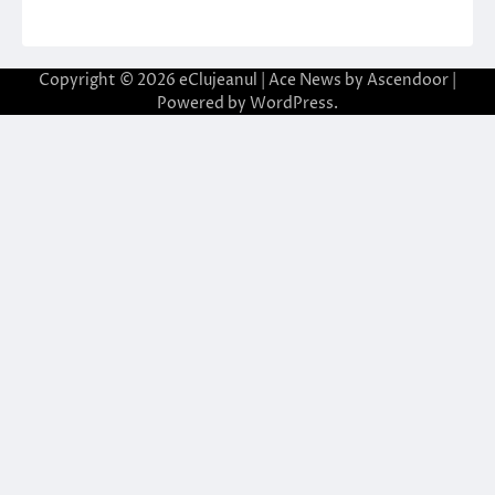
Copyright © 2026
eClujeanul
| Ace News by
Ascendoor
|
Powered by
WordPress
.