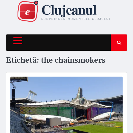
Skip
to
content
Etichetă:
the chainsmokers