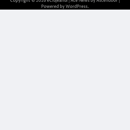
Copyright © 2026
eClujeanul
| Ace News by
Ascendoor
|
Powered by
WordPress
.