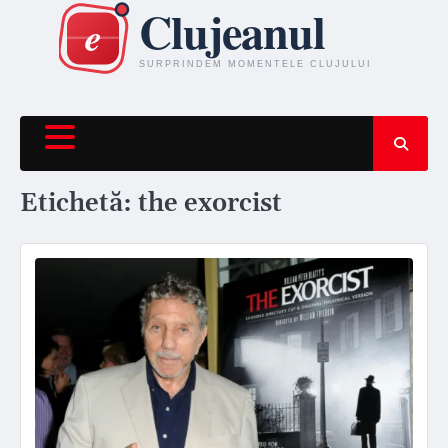
Skip
to
content
Etichetă:
the exorcist