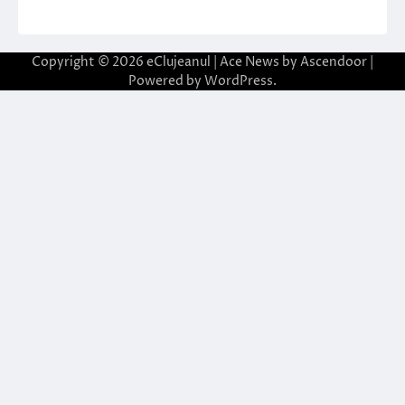
Copyright © 2026
eClujeanul
| Ace News by
Ascendoor
|
Powered by
WordPress
.