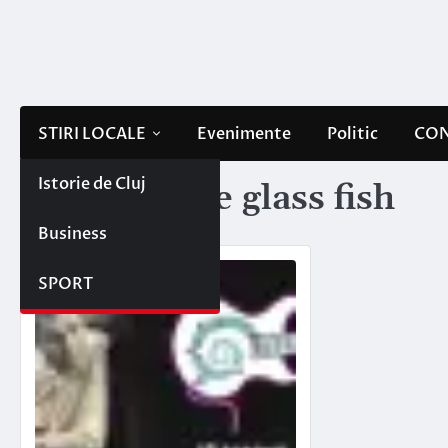
Skip
to
content
STIRI LOCALE
Evenimente
Politic
CON
Istorie de Cluj
Etichetă:
the glass fish
Business
SPORT