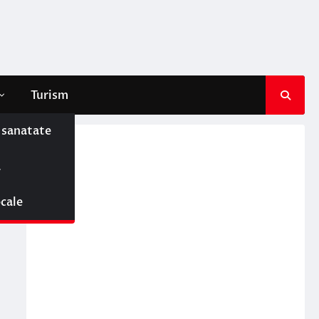
Turism
e sanatate
ă
ocale