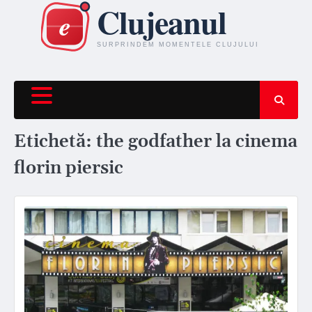
Skip
to
content
Etichetă:
the godfather la cinema
florin piersic