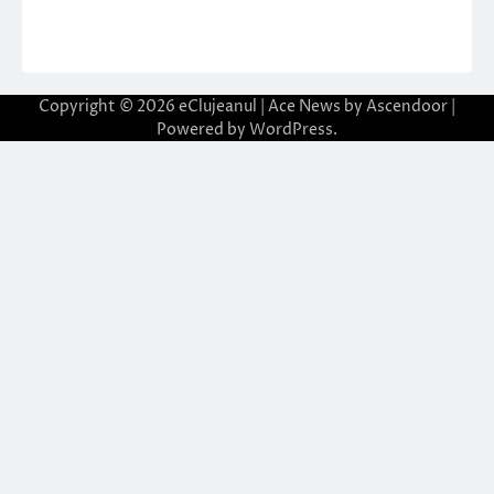
Copyright © 2026
eClujeanul
| Ace News by
Ascendoor
|
Powered by
WordPress
.