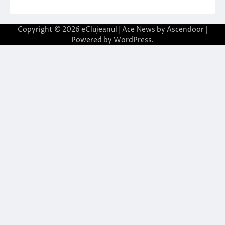
Copyright © 2026
eClujeanul
| Ace News by
Ascendoor
|
Powered by
WordPress
.