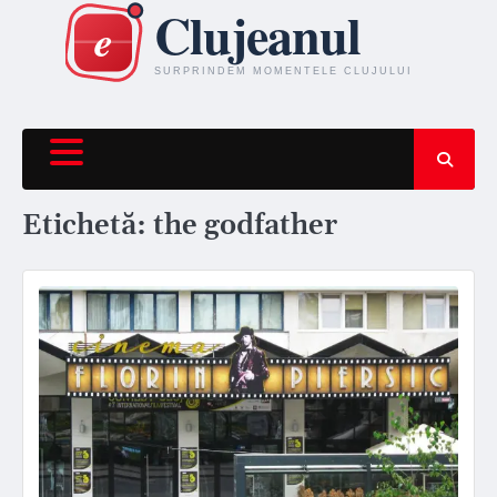
Skip
to
content
Etichetă:
the godfather