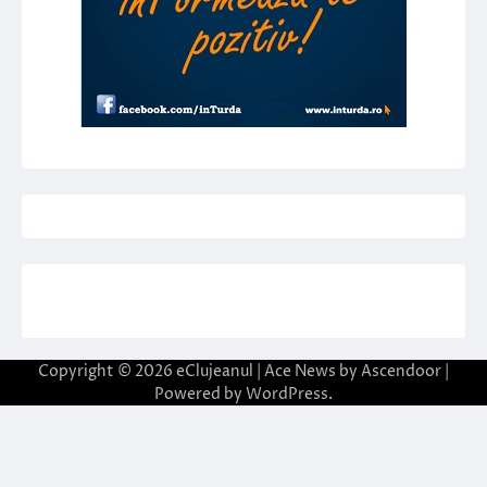
Copyright © 2026
eClujeanul
| Ace News by
Ascendoor
|
Powered by
WordPress
.