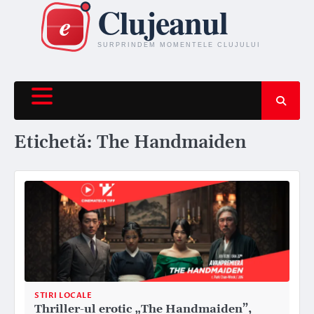
Skip
to
content
Etichetă:
The Handmaiden
STIRI LOCALE
Thriller-ul erotic „The Handmaiden”,