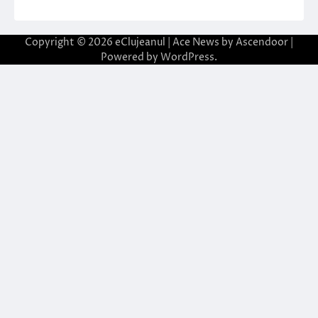
Copyright © 2026
eClujeanul
| Ace News by
Ascendoor
|
Powered by
WordPress
.