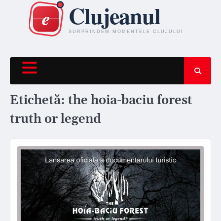
Skip
to
content
Etichetă:
the hoia-baciu forest
truth or legend