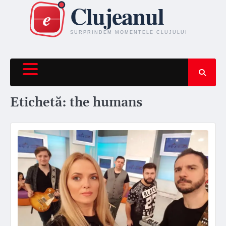
Skip
to
content
Etichetă:
the humans