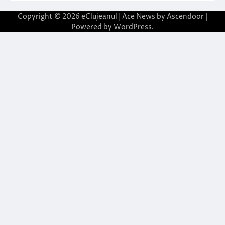
Copyright © 2026
eClujeanul
| Ace News by
Ascendoor
|
Powered by
WordPress
.