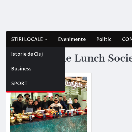
Skip
to
content
STIRI LOCALE
Evenimente
Politic
CON
Istorie de Cluj
Etichetă:
The Lunch Soci
Business
SPORT