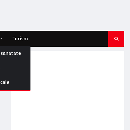
Turism
e sanatate
ă
ocale