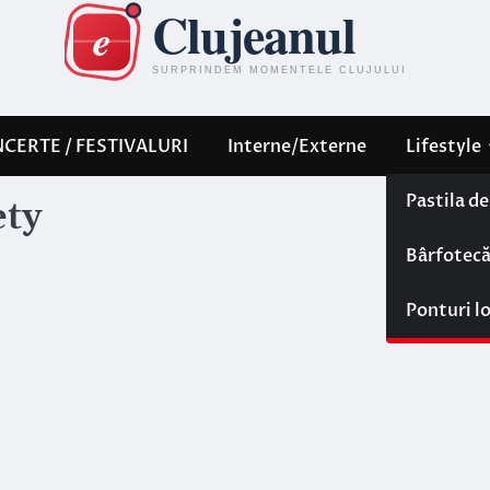
CERTE / FESTIVALURI
Interne/Externe
Lifestyle
Pastila d
ety
Bârfotec
Ponturi l