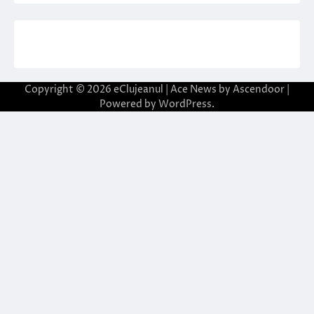
Copyright © 2026
eClujeanul
| Ace News by
Ascendoor
|
Powered by
WordPress
.