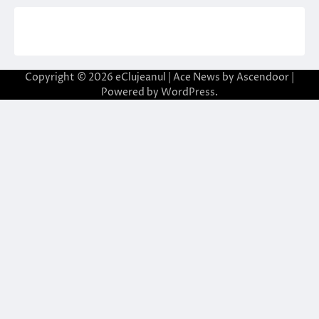
Copyright © 2026
eClujeanul
| Ace News by
Ascendoor
|
Powered by
WordPress
.