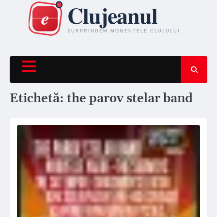
Skip
to
content
Etichetă:
the parov stelar band