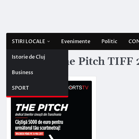
Skip
to
content
STIRI LOCALE
Evenimente
Politic
CON
Istorie de Cluj
Etichetă:
The Pitch TIFF 
Business
SPORT