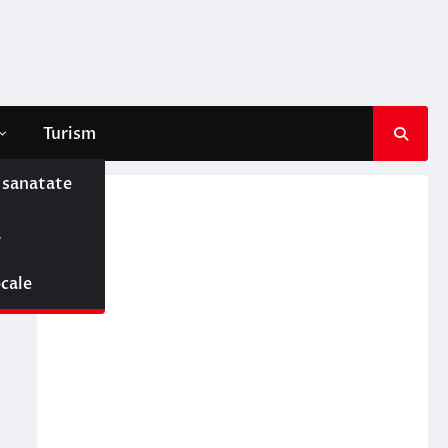
Turism
e sanatate
ă
ocale