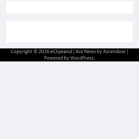
Copyright © 2026
eClujeanul
| Ace News by
Ascendoor
|
Powered by
WordPress
.