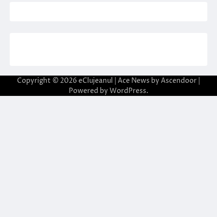
Copyright © 2026
eClujeanul
| Ace News by
Ascendoor
|
Powered by
WordPress
.