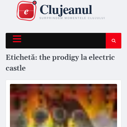
Skip
to
content
Etichetă:
the prodigy la electric
castle