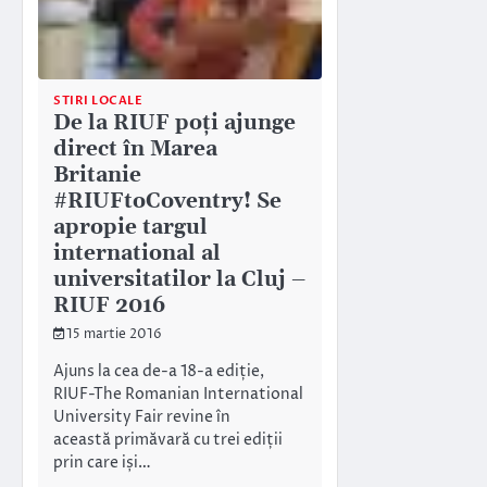
STIRI LOCALE
De la RIUF poți ajunge
direct în Marea
Britanie
#RIUFtoCoventry! Se
apropie targul
international al
universitatilor la Cluj –
RIUF 2016
15 martie 2016
Ajuns la cea de-a 18-a ediție,
RIUF-The Romanian International
University Fair revine în
această primăvară cu trei ediții
prin care iși…