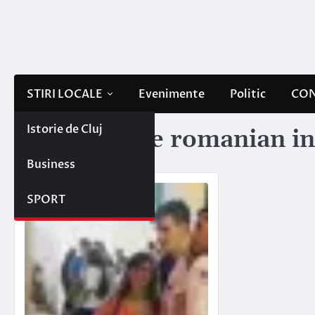
Skip
to
content
STIRI LOCALE
Evenimente
Politic
CON
Istorie de Cluj
Etichetă:
the romanian int
Business
SPORT