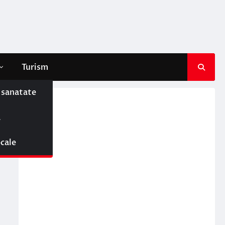
Turism
e sanatate
ă
ocale