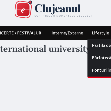
CERTE / FESTIVALURI
Interne/Externe
Lifestyle
Pastila d
ernational university fair
Bârfotec
Ponturi l