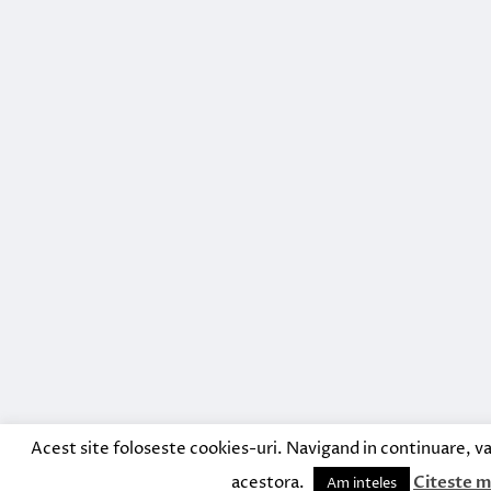
Acest site foloseste cookies-uri. Navigand in continuare, va
acestora.
Citeste m
Am inteles