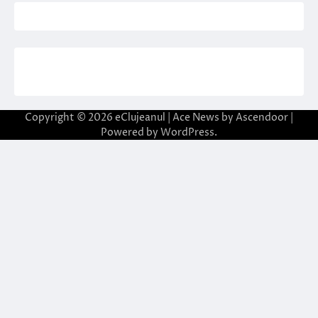
Copyright © 2026
eClujeanul
| Ace News by
Ascendoor
|
Powered by
WordPress
.