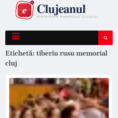
Skip
to
content
Etichetă:
tiberiu rusu memorial
cluj