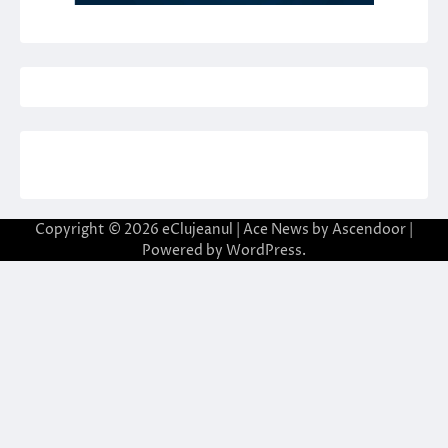
Copyright © 2026
eClujeanul
| Ace News by
Ascendoor
|
Powered by
WordPress
.